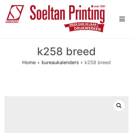
Naar
de
inhoud
springen
Soeltan Printing Rotterdam
Drukwerken sinds 1980
k258 breed
Home
bureaukalenders
k258 breed