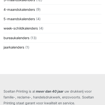
producten
9
4-maandskalenders
9
producten
4
5-maandskalenders
4
producten
4
week-schildkalenders
4
producten
13
bureaukalenders
13
producten
1
jaarkalenders
1
product
Soeltan Printing is al
meer dan 40 jaar
uw drukkerij voor
familie-, reclame-, handelsdrukwerk, enzovoorts. Soeltan
Printing staat garant voor kwaliteit en service.