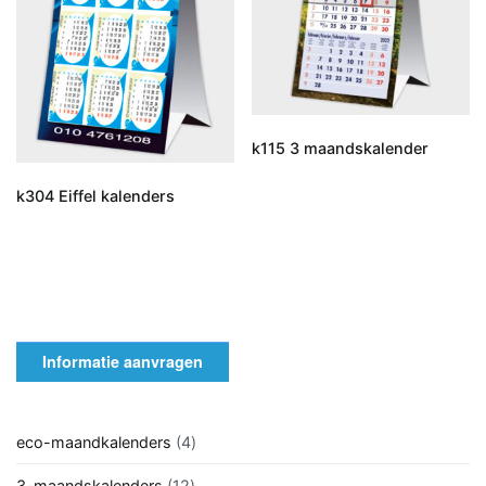
k115 3 maandskalender
k304 Eiffel kalenders
Informatie aanvragen
4
eco-maandkalenders
4
producten
12
3-maandskalenders
12