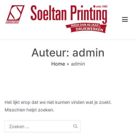
Naar
de
inhoud
springen
Soeltan Printing Rotterdam
Drukwerken sinds 1980
Auteur:
admin
Home
admin
Het lijkt erop dat we niet kunnen vinden wat je zoekt.
Misschien helpt zoeken.
Zoeken
naar: